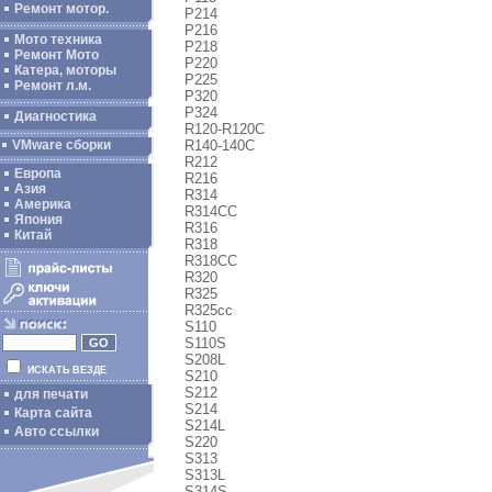
Ремонт мотор.
P214
P216
Мото техника
P218
Ремонт Мото
P220
Катера, моторы
P225
Ремонт л.м.
P320
P324
Диагностика
R120-R120C
R140-140C
VMware сборки
R212
Европа
R216
Азия
R314
Америка
R314CC
Япония
R316
Китай
R318
R318CC
R320
R325
R325cc
S110
S110S
S208L
ИСКАТЬ ВЕЗДЕ
S210
S212
для печати
S214
Карта сайта
S214L
Авто ссылки
S220
S313
S313L
S314S