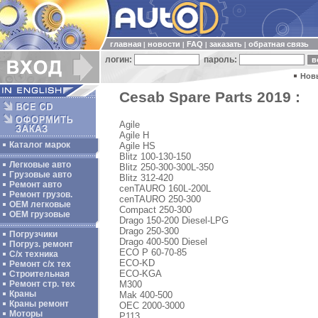
главная
новости
FAQ
заказать
обратная связь
|
|
|
|
логин:
пароль:
Нов
Cesab Spare Parts 2019 :
Agile
Agile H
Каталог марок
Agile HS
Blitz 100-130-150
Легковые авто
Blitz 250-300-300L-350
Грузовые авто
Blitz 312-420
Ремонт авто
cenTAURO 160L-200L
Ремонт грузов.
cenTAURO 250-300
ОЕМ легковые
Compact 250-300
OEM грузовые
Drago 150-200 Diesel-LPG
Drago 250-300
Погрузчики
Drago 400-500 Diesel
Погруз. ремонт
ECO P 60-70-85
С/х техника
ECO-KD
Ремонт с/х тех
ECO-KGA
Строительная
M300
Ремонт стр. тех
Краны
Mak 400-500
Краны ремонт
OEC 2000-3000
Моторы
P113