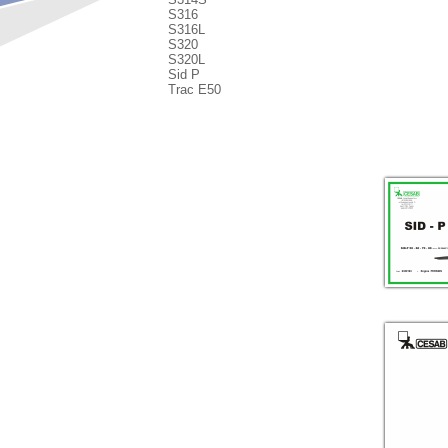
S316
S316L
S320
S320L
Sid P
Trac E50