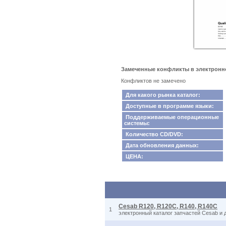
Замеченные конфликты в электронном
Конфликтов не замечено
Для какого рынка каталог:
Доступные в программе языки:
Поддерживаемые операционные
системы:
Количество CD/DVD:
Дата обновления данных:
ЦЕНА:
Cesab R120, R120C, R140, R140C
1
электронный каталог запчастей Cesab и 