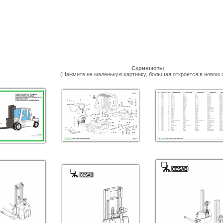
Скриншоты
(Нажмите на маленькую картинку, большая откроется в новом 