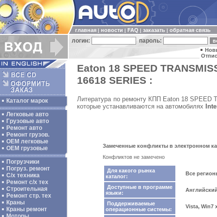
главная
новости
FAQ
заказать
обратная связь
|
|
|
|
логин:
пароль:
Нов
Отпис
Eaton 18 SPEED TRANSMIS
16618 SERIES :
Литература по ремонту КПП Eaton 18 SPEE
Каталог марок
которые устанавливаются на автомобилях
Int
Легковые авто
Грузовые авто
Ремонт авто
Ремонт грузов.
ОЕМ легковые
Замеченные конфликты в электронном ка
OEM грузовые
Конфликтов не замечено
Погрузчики
Погруз. ремонт
Для какого рынка
Все регио
С/х техника
каталог:
Ремонт с/х тех
Доступные в программе
Строительная
Английский
языки:
Ремонт стр. тех
Краны
Поддерживаемые
Vista, Win7
Краны ремонт
операционные системы:
Моторы