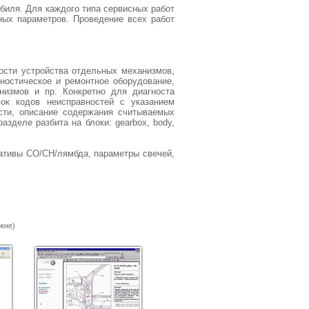
обиля. Для каждого типа сервисных работ
ных параметров. Проведение всех работ
ости устройства отдельных механизмов,
ностическое и ремонтное оборудование,
низмов и пр. Конкретно для диагноста
ок кодов неисправностей с указанием
сти, описание содержания считываемых
зделе разбита на блоки: gearbox, body,
мативы CO/CH/лямбда, параметры свечей,
кне)