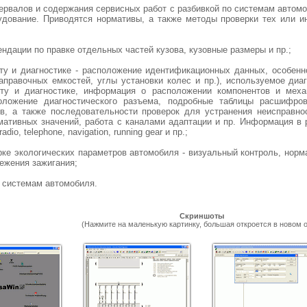
тервалов и содержания сервисных работ с разбивкой по системам автом
удование. Приводятся нормативы, а также методы проверки тех или и
ендации по правке отдельных частей кузова, кузовные размеры и пр.;
ту и диагностике - расположение идентификационных данных, особенн
правочных емкостей, углы установки колес и пр.), используемое диаг
нту и диагностике, информация о расположении компонентов и меха
ложение диагностического разъема, подробные таблицы расшифров
в, а также последовательности проверок для устранения неисправно
ативных значений, работа с каналами адаптации и пр. Информация в ра
radio, telephone, navigation, running gear и пр.;
ерке экологических параметров автомобиля - визуальный контроль, нор
режения зажигания;
м системам автомобиля.
Скриншоты
(Нажмите на маленькую картинку, большая откроется в новом о