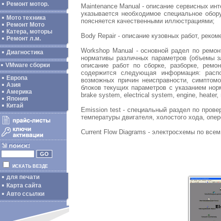
Ремонт мотор.
Maintenance Manual - описание сервисных ин
указывается необходимое специальное обор
Мото техника
поясняется качественными иллюстрациями;
Ремонт Мото
Катера, моторы
Body Repair - описание кузовных работ, реком
Ремонт л.м.
Workshop Manual - основной радел по ремон
Диагностика
нормативы различных параметров (объемы за
описание работ по сборке, разборке, ремо
VMware сборки
содержится следующая информация: распо
Европа
возможных причин неисправности, симптомо
Азия
блоков текущих параметров с указанием норм
Америка
brake system, electrical system, engine, heater, 
Япония
Китай
Emission test - специальный раздел по пров
температуры двигателя, холостого хода, опе
Current Flow Diagrams - электросхемы по все
ИСКАТЬ ВЕЗДЕ
для печати
Карта сайта
Авто ссылки