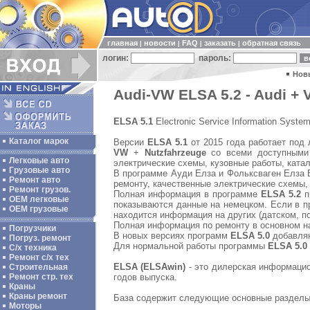
главная
новости
FAQ
заказать
обратная связь
|
|
|
|
логин:
пароль:
Нов
Audi-VW ELSA 5.2 - Audi + 
ELSA 5.1
Electronic Service Information Syste
Каталог марок
Версии
ELSA 5.1
от 2015 года работает по
VW
+
Nutzfahrzeuge
со всеми доступными
Легковые авто
электрические схемы, кузовные работы, ката
Грузовые авто
В программе Ауди Елза и Фольксваген Елза В
Ремонт авто
ремонту, качественные электрические схемы,
Ремонт грузов.
Полная информация в программе
ELSA 5.2
п
ОЕМ легковые
показываются данные на немецком. Если в п
OEM грузовые
находится информация на других (датском, по
Полная информация по ремонту в основном на
Погрузчики
В новых версиях программ
ELSA 5.0
добавляю
Погруз. ремонт
Для нормальной работы программы
ELSA 5.0
С/х техника
Ремонт с/х тех
ELSA (ELSAwin)
- это дилерская информацио
Строительная
годов выпуска.
Ремонт стр. тех
Краны
Краны ремонт
База содержит следующие основные разделы
Моторы