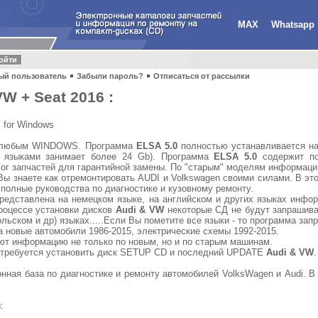
MAX
Whatsapp
ый пользователь
Забыли пароль?
Отписаться от рассылки
VW + Seat 2016 :
m for Windows
д любым WINDOWS. Программа
ELSA 5.0
полностью устанавливается на
 языками занимает более 24 Gb). Программа
ELSA 5.0
содержит по
лог запчастей для гарантийной замены. По "старым" моделям информаци
ы знаете как отремонтировать AUDI и Volkswagen своими силами. В эт
 полные руководства по диагностике и кузовному ремонту.
редставлена на немецком языке, на английском и других языках инфор
роцессе установки дисков
Audi & VW
некоторые СД не будут запрашива
льском и др) языках.....Если Вы пометите все языки - то программа зап
 новые автомобили 1986-2015, электрические схемы 1992-2015.
т информацию не только по новым, но и по старым машинам.
требуется установить диск SETUP CD и последний UPDATE
Audi & VW
.
нная база по диагностике и ремонту автомобилей VolksWagen и Audi. В
: