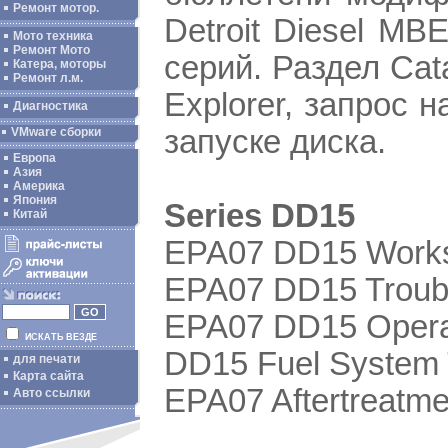
Ремонт мотор.
Detroit Diesel MB
Мото техника
Ремонт Мото
серий. Раздел Cat
Катера, моторы
Ремонт л.м.
Explorer, запрос 
Диагностика
запуске диска.
VMware сборки
Европа
Азия
Америка
Япония
Series DD15
Китай
EPA07 DD15 Work
EPA07 DD15 Troub
EPA07 DD15 Opera
ИСКАТЬ ВЕЗДЕ
DD15 Fuel System 
для печати
Карта сайта
EPA07 Aftertreatme
Авто ссылки