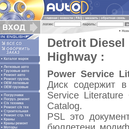
главная
новости
FAQ
заказать
обратная связь
|
|
|
|
логин:
пароль:
Нов
Detroit Diesel
Highway :
Каталог марок
Легковые авто
Power Service L
Грузовые авто
Ремонт авто
Ремонт грузов.
Диск содержит в 
ОЕМ легковые
OEM грузовые
Service Literatu
Погрузчики
Погруз. ремонт
Catalog.
С/х техника
Ремонт с/х тех
Строительная
PSL это докумен
Ремонт стр. тех
Краны
Краны ремонт
бюллетени модифи
Моторы