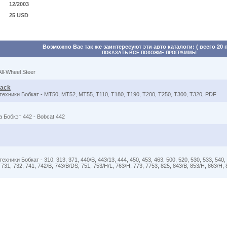
12/2003
25 USD
Возможно Вас так же заинтересуют эти авто каталоги: ( всего 20 
ПОКАЗАТЬ ВСЕ ПОХОЖИЕ ПРОГРАММЫ
ll-Wheel Steer
rack
ехники Бобкат - MT50, MT52, MT55, T110, T180, T190, T200, T250, T300, T320, PDF
 Бобкэт 442 - Bobcat 442
ки Бобкат - 310, 313, 371, 440/B, 443/13, 444, 450, 453, 463, 500, 520, 530, 533, 540, 5
, 731, 732, 741, 742/B, 743/B/DS, 751, 753/H/L, 763/H, 773, 7753, 825, 843/B, 853/H, 863/H, 