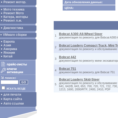
Ремонт мотор.
Дата обновления данных:
ЦЕНА:
Мото техника
Ремонт Мото
Катера, моторы
Ремонт л.м.
Диагностика
Bobcat A300 All-Wheel Steer
VMware сборки
1
документация по ремонту для Bobcat A300 A
Европа
Азия
Bobcat Loaders Compact Track, Mini T
2
Америка
документация по ремонту и обслуживанию т
Япония
Китай
Bobcat 442
3
документация по ремонту мини экскаватора
Bobcat 751
4
документация по ремонту для Bobcat 751
Bobcat Loaders Skid-Steer
документация по ремонту и обслуживанию техни
5
641, 642/B, 643, 653, 700, 720, 721, 722, 730
ИСКАТЬ ВЕЗДЕ
1213, 1600, 2000/RTF, 2400, 2410, PDF
для печати
Карта сайта
Авто ссылки