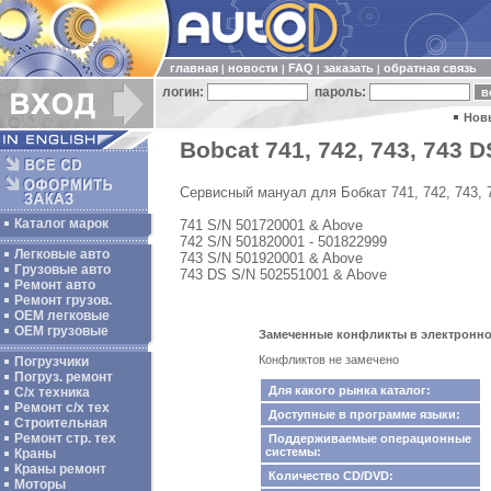
главная
новости
FAQ
заказать
обратная связь
|
|
|
|
логин:
пароль:
Нов
Bobcat 741, 742, 743, 743 D
Сервисный мануал для Бобкат 741, 742, 743, 
Каталог марок
741 S/N 501720001 & Above
742 S/N 501820001 - 501822999
Легковые авто
743 S/N 501920001 & Above
Грузовые авто
743 DS S/N 502551001 & Above
Ремонт авто
Ремонт грузов.
ОЕМ легковые
OEM грузовые
Замеченные конфликты в электронном к
Конфликтов не замечено
Погрузчики
Погруз. ремонт
Для какого рынка каталог:
С/х техника
Ремонт с/х тех
Доступные в программе языки:
Строительная
Ремонт стр. тех
Поддерживаемые операционные
системы:
Краны
Краны ремонт
Количество CD/DVD:
Моторы