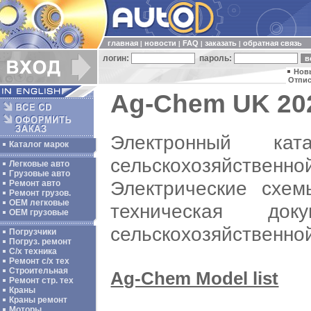
главная
новости
FAQ
заказать
обратная связь
|
|
|
|
логин:
пароль:
Нов
Отпис
Ag-Chem UK 202
Электронный кат
Каталог марок
сельскохозяйств
Легковые авто
Грузовые авто
Электрические схем
Ремонт авто
Ремонт грузов.
ОЕМ легковые
техническая до
OEM грузовые
сельскохозяйственно
Погрузчики
Погруз. ремонт
С/х техника
Ремонт с/х тех
Строительная
Ag-Chem Model list
Ремонт стр. тех
Краны
Краны ремонт
Моторы