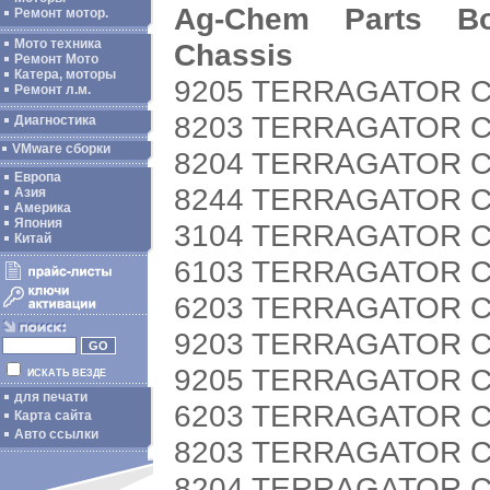
Ag-Chem Parts Boo
Ремонт мотор.
Мото техника
Chassis
Ремонт Мото
Катера, моторы
9205 TERRAGATOR C
Ремонт л.м.
8203 TERRAGATOR CH
Диагностика
VMware сборки
8204 TERRAGATOR CH
Европа
8244 TERRAGATOR CH
Азия
Америка
Япония
3104 TERRAGATOR CH
Китай
6103 TERRAGATOR CH
6203 TERRAGATOR CH
9203 TERRAGATOR CH
9205 TERRAGATOR CH
ИСКАТЬ ВЕЗДЕ
для печати
6203 TERRAGATOR CH
Карта сайта
Авто ссылки
8203 TERRAGATOR CH
8204 TERRAGATOR CH