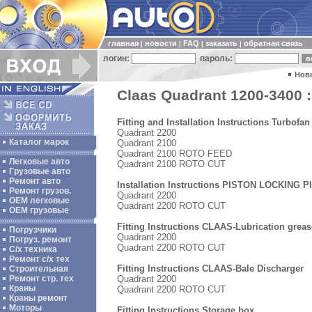
главная
новости
FAQ
заказать
обратная связь
|
|
|
|
логин:
пароль:
Нов
Claas Quadrant 1200-3400 :
Fitting and Installation Instructions Turbofan
Quadrant 2200
Каталог марок
Quadrant 2100
Quadrant 2100 ROTO FEED
Легковые авто
Quadrant 2100 ROTO CUT
Грузовые авто
Ремонт авто
Installation Instructions PISTON LOCKING P
Ремонт грузов.
Quadrant 2200
ОЕМ легковые
Quadrant 2200 ROTO CUT
OEM грузовые
Fitting Instructions CLAAS-Lubrication greas
Погрузчики
Quadrant 2200
Погруз. ремонт
Quadrant 2200 ROTO CUT
С/х техника
Ремонт с/х тех
Fitting Instructions CLAAS-Bale Discharger
Строительная
Quadrant 2200
Ремонт стр. тех
Краны
Quadrant 2200 ROTO CUT
Краны ремонт
Моторы
Fitting Instructions Storage box