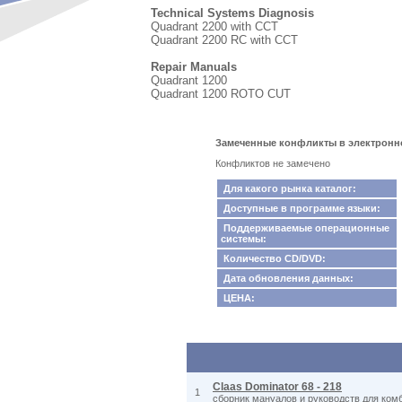
Technical Systems Diagnosis
Quadrant 2200 with CCT
Quadrant 2200 RC with CCT
Repair Manuals
Quadrant 1200
Quadrant 1200 ROTO CUT
Замеченные конфликты в электронном
Конфликтов не замечено
Для какого рынка каталог:
Доступные в программе языки:
Поддерживаемые операционные
системы:
Количество CD/DVD:
Дата обновления данных:
ЦЕНА:
Claas Dominator 68 - 218
1
сборник мануалов и руководств для комб