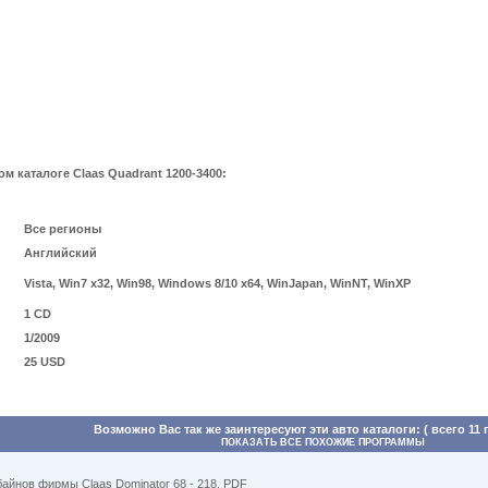
 каталоге Claas Quadrant 1200-3400:
Все регионы
Английский
Vista, Win7 x32, Win98, Windows 8/10 x64, WinJapan, WinNT, WinXP
1 CD
1/2009
25 USD
Возможно Вас так же заинтересуют эти авто каталоги: ( всего 11
ПОКАЗАТЬ ВСЕ ПОХОЖИЕ ПРОГРАММЫ
айнов фирмы Claas Dominator 68 - 218, PDF