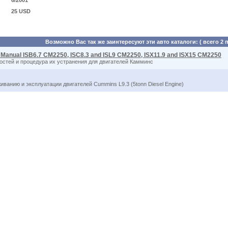
6/2001
25 USD
Возможно Вас так же заинтересуют эти авто каталоги: ( всего 2 
 Manual ISB6.7 CM2250, ISC8.3 and ISL9 CM2250, ISX11.9 and ISX15 CM2250
остей и процедура их устранения для двигателей Камминс
иванию и эксплуатации двигателей Cummins L9.3 (5tonn Diesel Engine)