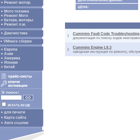
Дата обновления данных:
Ремонт мотор.
ЦЕНА:
Мото техника
Ремонт Мото
Катера, моторы
Ремонт л.м.
Диагностика
Cummins Fault Code Troubleshooting
1
документация по поиску кодов неисправн
VMware сборки
Cummins Engine L9.3
Европа
2
заводская инструкция по ремонту, обслуж
Азия
Америка
Япония
Китай
ИСКАТЬ ВЕЗДЕ
для печати
Карта сайта
Авто ссылки