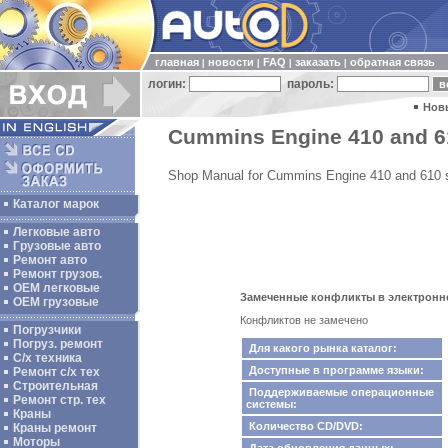
главная
новости
FAQ
заказать
обратная связь
|
|
|
|
логин:
пароль:
Нов
Cummins Engine 410 and 6
Shop Manual for Cummins Engine 410 and 610 
Каталог марок
Легковые авто
Грузовые авто
Ремонт авто
Ремонт грузов.
ОЕМ легковые
Замеченные конфликты в электронном
OEM грузовые
Конфликтов не замечено
Погрузчики
Погруз. ремонт
Для какого рынка каталог:
С/х техника
Доступные в программе языки:
Ремонт с/х тех
Строительная
Поддерживаемые операционные
Ремонт стр. тех
системы:
Краны
Количество CD/DVD:
Краны ремонт
Моторы