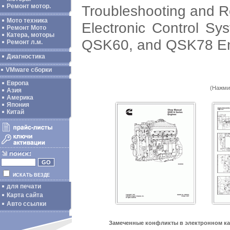
Troubleshooting and R
Ремонт мотор.
Мото техника
Electronic Control 
Ремонт Мото
Катера, моторы
QSK60, and QSK78 E
Ремонт л.м.
Диагностика
VMware сборки
Европа
(Нажми
Азия
Америка
Япония
Китай
ИСКАТЬ ВЕЗДЕ
для печати
Карта сайта
Авто ссылки
Замеченные конфликты в электронном ка