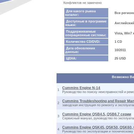
Конфликтов не замечено
Для какого рынка
Все регио
каталог:
Доступные в программе
Английски
языки:
Поддерживаемые
Vista, Win7
операционные системы:
Количество CD/DVD:
1 CD
Дата обновления
10/2011
данных:
ЦЕНА:
25 USD
Возможно Вас
Cummins Engine N-14
1
Руководство по поиску неисправностей и ре
Cummins Troubleshooting and Repair Ma
2
заводская инструкция по ремонту и эксплуа
Cummins Engine QSB4.5, QSB6.7 серии
3
Сервисный мануал, руководство по эксплуат
Cummins Engine QSK45, QSK50, QSK60,
4
Руководство по эксплуатации и техническом