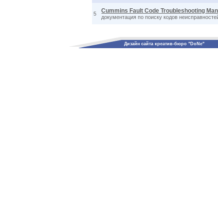
Cummins Fault Code Troubleshooting Man
5
документация по поиску кодов неисправносте
Дизайн сайта креатив-бюро "DoNe"