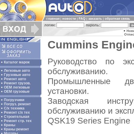
главная
новости
FAQ
заказать
обратная связь
|
|
|
|
логин:
пароль:
Нов
Отпис
Cummins Engin
Руководство по эк
Каталог марок
обслуживанию.
Легковые авто
Грузовые авто
Промышленные дв
Ремонт авто
Ремонт грузов.
ОЕМ легковые
установки.
OEM грузовые
Заводская инстр
Погрузчики
Погруз. ремонт
обслуживанию и эксп
С/х техника
Ремонт с/х тех
Строительная
QSK19 Series Engine
Ремонт стр. тех
Краны
Краны ремонт
Моторы