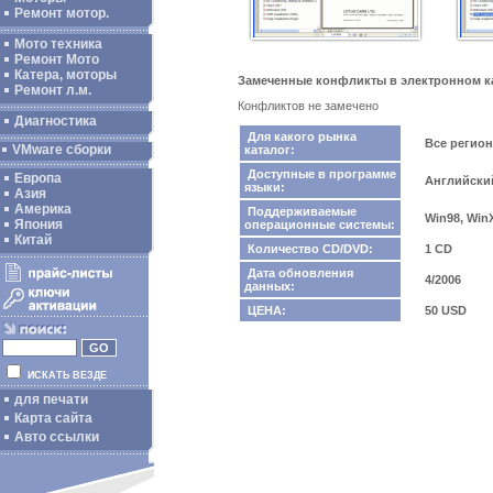
Ремонт мотор.
Мото техника
Ремонт Мото
Катера, моторы
Замеченные конфликты в электронном кат
Ремонт л.м.
Конфликтов не замечено
Диагностика
Для какого рынка
Все регио
VMware сборки
каталог:
Доступные в программе
Европа
Английски
языки:
Азия
Америка
Поддерживаемые
Win98, Win
Япония
операционные системы:
Китай
Количество CD/DVD:
1 CD
Дата обновления
4/2006
данных:
ЦЕНА:
50 USD
ИСКАТЬ ВЕЗДЕ
для печати
Карта сайта
Авто ссылки