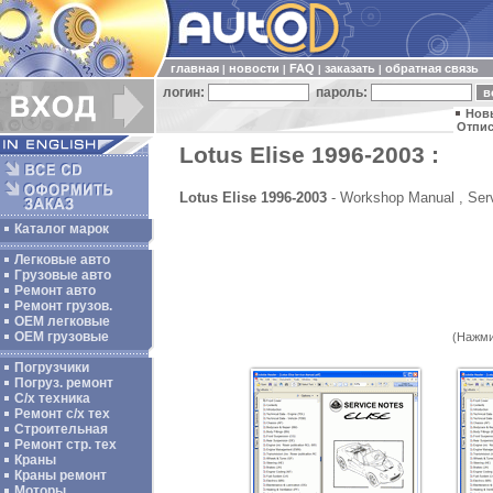
главная
новости
FAQ
заказать
обратная связь
|
|
|
|
логин:
пароль:
Нов
Отпис
Lotus Elise 1996-2003 :
Lotus Elise 1996-2003
- Workshop Manual , Serv
Каталог марок
Легковые авто
Грузовые авто
Ремонт авто
Ремонт грузов.
ОЕМ легковые
OEM грузовые
(Нажми
Погрузчики
Погруз. ремонт
С/х техника
Ремонт с/х тех
Строительная
Ремонт стр. тех
Краны
Краны ремонт
Моторы