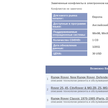
Замеченные конфликты в электронном ка
Конфликтов не замечено
Для какого рынка
Европа
каталог:
Доступные в программе
Английски
языки:
Поддерживаемые
Win98, Win
операционные системы:
Количество CD/DVD:
1 CD
Дата обновления
1/2011
данных:
ЦЕНА:
30 USD
Возможно Вас
Range Rover, New Range Rover, Defender
1
описание технологии ремонта и обслуживания,
Rover 25, 45, CityRover & MG ZR, ZS, MG
2
описание технологии ремонта и обслуживания,
Range Rover Classic 1970-1985 (Parts, 
3
описание технологии ремонта и обслуживания,