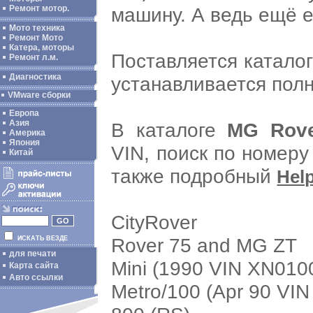
машину. А ведь ещё 
Ремонт мотор.
Мото техника
Ремонт Мото
Катера, моторы
Поставляется катало
Ремонт л.м.
Диагностика
устанавливается полн
VMware сборки
Европа
Азия
В каталоге
MG Rov
Америка
Япония
VIN, поиск по номер
Китай
также подробный
Hel
CityRover
Rover 75 and MG ZT
ИСКАТЬ ВЕЗДЕ
для печати
Mini (1990 VIN XN010
Карта сайта
Авто ссылки
Metro/100 (Apr 90 VI