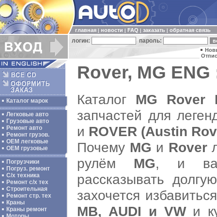
главная
новости
FAQ
заказать
обратная связь
|
|
|
|
логин:
пароль:
Нов
Отпис
Rover, MG ENG 
Каталог
MG Rover 
Каталог марок
запчастей для леген
Легковые авто
Грузовые авто
и
ROVER (Austin Rov
Ремонт авто
Ремонт грузов.
ОЕМ легковые
Почему
MG
и
Rover
л
OEM грузовые
рулём
MG
, и ва
Погрузчики
Погруз. ремонт
рассказывать долгу
С/х техника
Ремонт с/х тех
Строительная
захочется избавитьс
Ремонт стр. тех
Краны
MB, AUDI и VW
и ку
Краны ремонт
Моторы