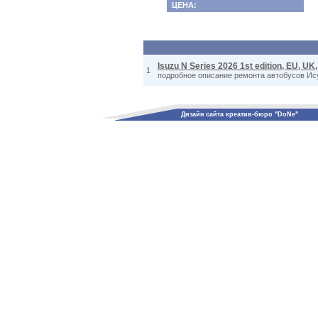
ЦЕНА:
Isuzu N Series 2026 1st edition, EU, UK
1
подробное описание ремонта автобусов Ису
Дизайн сайта креатив-бюро "DoNe"