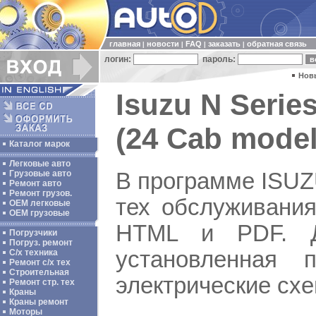
главная
новости
FAQ
заказать
обратная связь
|
|
|
|
логин:
пароль:
Нов
Isuzu N Series
(24 Cab model
Каталог марок
Легковые авто
В программе ISUZ
Грузовые авто
Ремонт авто
Ремонт грузов.
тех обслуживани
ОЕМ легковые
OEM грузовые
HTML и PDF. Д
Погрузчики
Погруз. ремонт
установленная
С/х техника
Ремонт с/х тех
Строительная
электрические сх
Ремонт стр. тех
Краны
Краны ремонт
Моторы