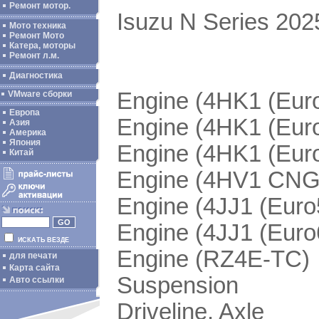
Ремонт мотор.
Isuzu N Series 2025
Мото техника
Ремонт Мото
Катера, моторы
Ремонт л.м.
Диагностика
Engine (4HK1 (Euro5
VMware сборки
Европа
Engine (4HK1 (Euro6
Азия
Америка
Япония
Engine (4HK1 (Euro6
Китай
Engine (4HV1 CNG
Engine (4JJ1 (Euro5
Engine (4JJ1 (Euro6
ИСКАТЬ ВЕЗДЕ
Engine (RZ4E-TC)
для печати
Карта сайта
Suspension
Авто ссылки
Driveline, Axle