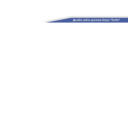
Дизайн сайта креатив-бюро "DoNe"