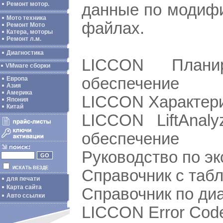
Ремонт мотор.
данные по модифи
Мото техника
файлах.
Ремонт Мото
Катера, моторы
Ремонт л.м.
Диагностика
LICCON Планир
VMware сборки
обеспечение
Европа
Азия
Америка
LICCON Характери
Япония
Китай
LICCON LiftAnal
обеспечение
Руководство по эк
ИСКАТЬ ВЕЗДЕ
Справочник с таб
для печати
Карта сайта
Справочник по ди
Авто ссылки
LICCON Error Cod