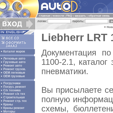
главная
новости
FAQ
заказать
обратная связь
|
|
|
|
логин:
пароль:
Нов
Liebherr LRT 1
Документация по
Каталог марок
Легковые авто
1100-2.1, каталог
Грузовые авто
Ремонт авто
пневматики.
Ремонт грузов.
ОЕМ легковые
OEM грузовые
Погрузчики
Погруз. ремонт
Вы присылаете се
С/х техника
Ремонт с/х тех
полную информаци
Строительная
Ремонт стр. тех
Краны
схемы, бюллетен
Краны ремонт
Моторы