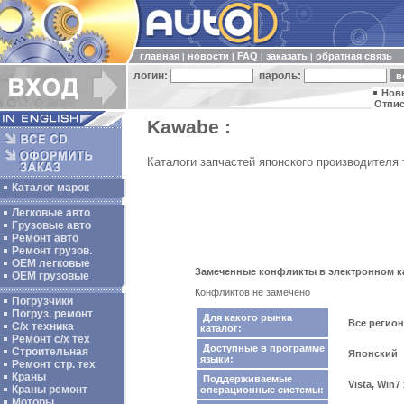
главная
новости
FAQ
заказать
обратная связь
|
|
|
|
логин:
пароль:
Нов
Отпис
Kawabe :
Каталоги запчастей японского производителя
Каталог марок
Легковые авто
Грузовые авто
Ремонт авто
Ремонт грузов.
ОЕМ легковые
Замеченные конфликты в электронном к
OEM грузовые
Конфликтов не замечено
Погрузчики
Погруз. ремонт
Для какого рынка
Все регио
С/х техника
каталог:
Ремонт с/х тех
Доступные в программе
Строительная
Японский
языки:
Ремонт стр. тех
Краны
Поддерживаемые
Vista, Win7
Краны ремонт
операционные системы:
Моторы