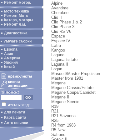
Ремонт мотор.
Alpine
Avantime
Мото техника
Cherokee
Ремонт Мото
Clio II
Катера, моторы
Clio Phase 1 & 2
Ремонт л.м.
Clio Phase 3
Clio RS V6
Диагностика
Espace
Espace IV
VMware сборки
Extra
Европа
Kangoo
Азия
Laguna
Америка
Laguna Estate
Япония
Laguna II
Китай
Logan
Mascott/Master Propulsion
Master from 1981
Megane
Megane Classic/Estate
Megane Coupe/Cabriolet
Megane II
Megane Scenic
ИСКАТЬ ВЕЗДЕ
R19
R21
для печати
R21 Savanna
Карта сайта
R25
Авто ссылки
R4 from 1983
R5 New
Safrane
Scenic II