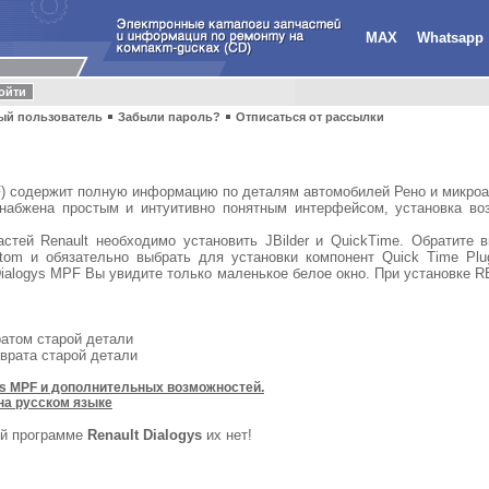
MAX
Whatsapp
ый пользователь
Забыли пароль?
Отписаться от рассылки
) содержит полную информацию по деталям автомобилей Рено и микроа
абжена простым и интуитивно понятным интерфейсом, установка воз
стей Renault необходимо установить JBilder и QuickTime. Обратите в
tom и обязательно выбрать для установки компонент Quick Time Plug
ialogys MPF Вы увидите только маленькое белое окно. При установке 
ратом старой детали
зврата старой детали
ys MPF и дополнительных возможностей.
на русском языке
ой программе
Renault Dialogys
их нет!