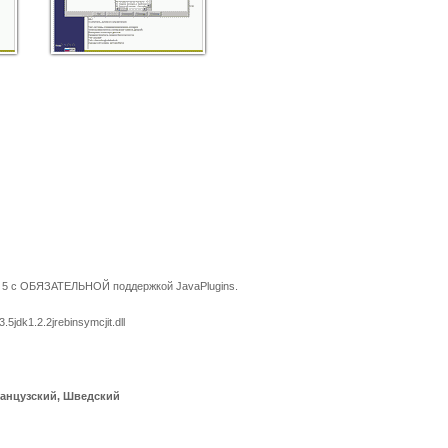
ли 5 с ОБЯЗАТЕЛЬНОЙ поддержкой JavaPlugins.
jdk1.2.2jrebinsymcjit.dll
ранцузский, Шведский