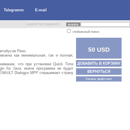
Telegramm
E-mail
КНИГИ ПО РЕМОНТУ
глобальный поиск
50 USD
втобусов Рено.
можна как минимальная, так и полная,
ДОБАВИТЬ В КОРЗИНУ
нимание, что при установке Quick Time
in for Java, иначе программа не будет
ВЕРНУТЬСЯ
RENAULT Dialogys MPF спрашивает страну
Скачать прайс-лист