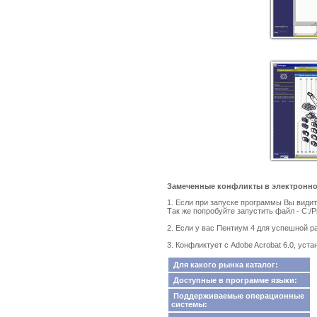
Замеченные конфликты в электронном 
1. Если при запуске программы Вы видит
Так же попробуйте запустить файл - C:/Pr
2. Если у вас Пентиум 4 для успешной раб
3. Конфликтует с Adobe Acrobat 6.0, уст
Для какого рынка каталог:
Доступные в программе языки:
Поддерживаемые операционные
системы: