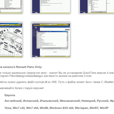
каталоге Renault Parts Only:
е только маленькое свернутое окно - значит Вы не установили QuickTime версии 4 и
ogram Files/dialogys/data/dialogys.bat вместо иконки на рабочем столе.
оты нужно удалить файл symcjit.dll из JRE. Путь к файлу может быть таким C:JBuilder3.5
анавливайте более старую версию!
Европа
Английский, Испанский, Итальянский, Мексиканский, Немецкий, Русский, Ф
Vista, Win7 x32, Win7 x64, Win98, Windows 8/10 x64, WinJapan, WinNT, WinXP