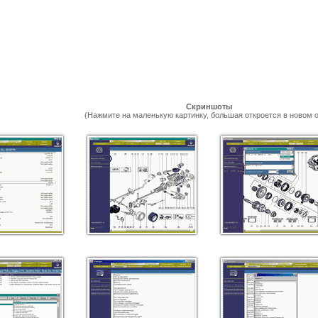
Скриншоты
(Нажмите на маленькую картинку, большая откроется в новом о