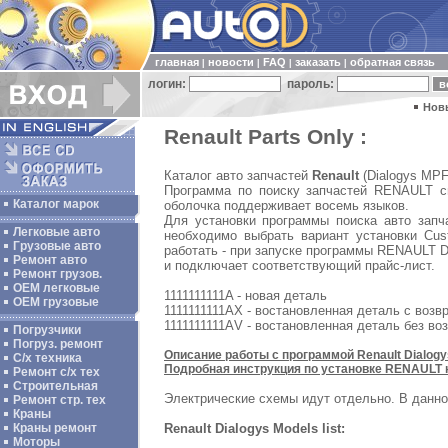
главная
новости
FAQ
заказать
обратная связь
|
|
|
|
логин:
пароль:
Нов
Renault Parts Only :
Каталог авто запчастей
Renault
(Dialogys MPF
Программа по поиску запчастей RENAULT сн
Каталог марок
оболочка поддерживает восемь языков.
Для установки программы поиска авто запча
Легковые авто
необходимо выбрать вариант установки Cus
Грузовые авто
работать - при запуске программы RENAULT D
Ремонт авто
и подключает соответствующий прайс-лист.
Ремонт грузов.
ОЕМ легковые
1111111111A - новая деталь
OEM грузовые
1111111111АX - востановленная деталь с возв
1111111111АV - востановленная деталь без во
Погрузчики
Погруз. ремонт
Описание работы с программой Renault Dialog
С/х техника
Подробная инструкция по установке
RENAULT
Ремонт с/х тех
Строительная
Электрические схемы идут отдельно. В данн
Ремонт стр. тех
Краны
Renault Dialogys Models list:
Краны ремонт
Моторы