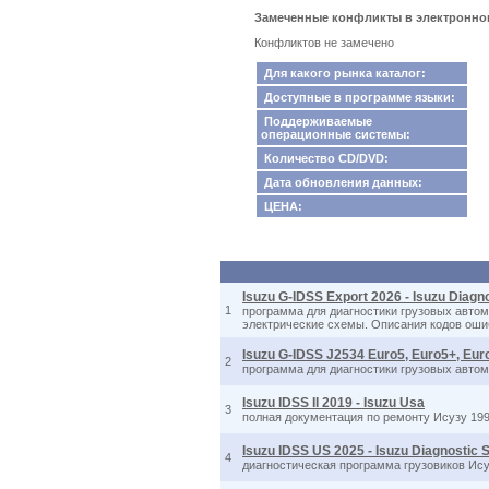
Замеченные конфликты в электронном к
Конфликтов не замечено
Для какого рынка каталог:
Доступные в программе языки:
Поддерживаемые
операционные системы:
Количество CD/DVD:
Дата обновления данных:
ЦЕНА:
Isuzu G-IDSS Export 2026 - Isuzu Diagn
1
программа для диагностики грузовых автом
электрические схемы. Описания кодов оши
Isuzu G-IDSS J2534 Euro5, Euro5+, Eur
2
программа для диагностики грузовых автомо
Isuzu IDSS II 2019 - Isuzu Usa
3
полная документация по ремонту Исузу 19
Isuzu IDSS US 2025 - Isuzu Diagnostic
4
диагностическая программа грузовиков Ису