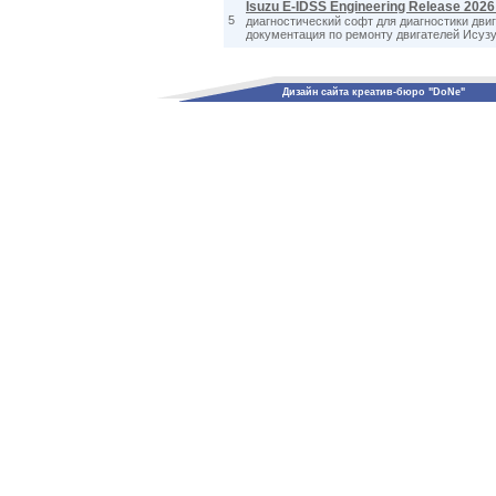
Isuzu E-IDSS Engineering Release 2026
5
диагностический софт для диагностики дви
документация по ремонту двигателей Исузу
Дизайн сайта креатив-бюро "DoNe"