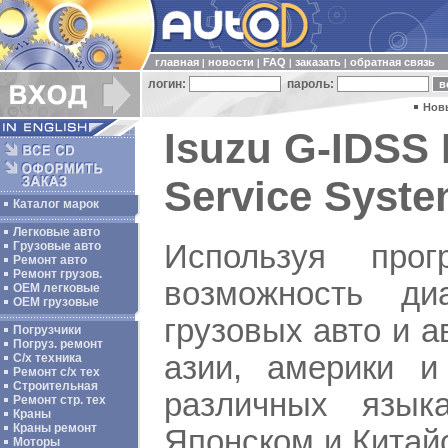
главная
новости
FAQ
заказать
обратная связь
|
|
|
|
логин:
пароль:
Нов
Isuzu G-IDSS 
Service Syste
Каталог марок
Легковые авто
Используя про
Грузовые авто
Ремонт авто
Ремонт грузов.
возможность диа
ОЕМ легковые
OEM грузовые
грузовых авто и 
Погрузчики
Погруз. ремонт
азии, америки и
С/х техника
Ремонт с/х тех
Строительная
различных язык
Ремонт стр. тех
Краны
Краны ремонт
Японском и Китай
Моторы