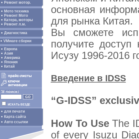
Ремонт мотор.
основная информа
Мото техника
Ремонт Мото
для рынка Китая.
Катера, моторы
Ремонт л.м.
Вы сможете испр
Диагностика
получите доступ
VMware сборки
Европа
Исузу 1996-2016 г
Азия
Америка
Япония
Китай
Введение в IDSS
“G-IDSS” exclusive
ИСКАТЬ ВЕЗДЕ
для печати
Карта сайта
How To Use
The ID
Авто ссылки
of every Isuzu Dia