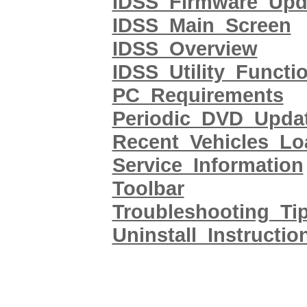
IDSS_Firmware_Upd
IDSS_Main_Screen
IDSS_Overview
IDSS_Utility_Functi
PC_Requirements
Periodic_DVD_Upda
Recent_Vehicles_L
Service_Information
Toolbar
Troubleshooting_Ti
Uninstall_Instructio