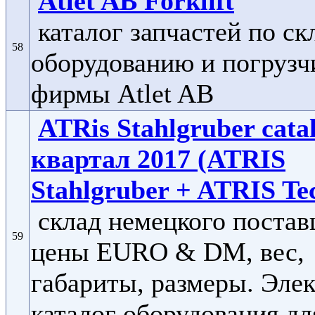
Atlet AB Forklift
каталог запчастей по ск
58
оборудованию и погрузч
фирмы Atlet AB
ATRis Stahlgruber catal
квартал 2017 (ATRIS
Stahlgruber + ATRIS Te
склад немецкого постав
59
цены EURO & DM, вес,
габариты, размеры. Эле
каталог оборудования дл