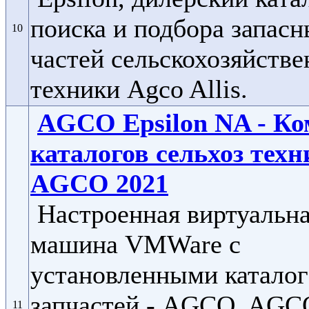
поиска и подбора запас
10
частей сельскохозяйств
техники Agco Allis.
AGCO Epsilon NA - К
каталогов сельхоз тех
AGCO 2021
Настроенная виртуальн
машина VMWare c
установленными катало
запчастей - AGCO, AGCO
11